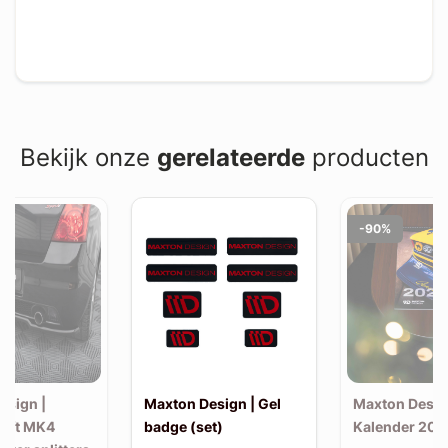
Bekijk onze
gerelateerde
producten
-90%
esign |
Maxton Design | Gel
Maxton Desig
wift MK4
badge (set)
Kalender 202