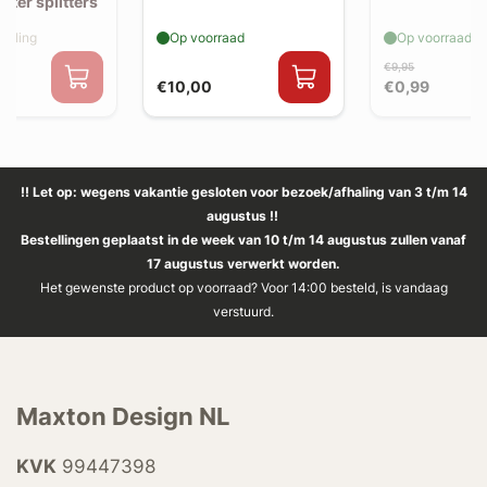
hter splitters
elling
Op voorraad
Op voorraad
€9,95
€10,00
€0,99
!! Let op: wegens vakantie gesloten voor bezoek/afhaling van 3 t/m 14
augustus !!
Bestellingen geplaatst in de week van 10 t/m 14 augustus zullen vanaf
17 augustus verwerkt worden.
Het gewenste product op voorraad? Voor 14:00 besteld, is vandaag
verstuurd.
Maxton Design NL
KVK
99447398