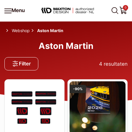
0
Menu
Webshop
Aston Martin
Aston Martin
Filter
4
resultaten
-90%