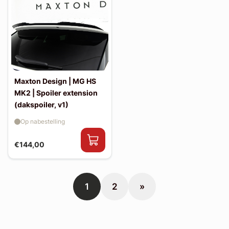
Maxton Design | MG HS
MK2 | Spoiler extension
(dakspoiler, v1)
Op nabestelling
€144,00
1
2
»