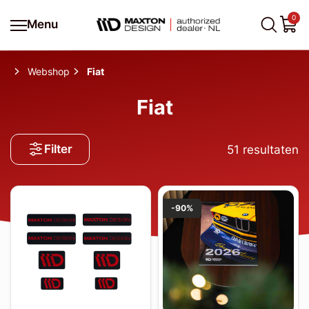
0
Menu
Webshop
Fiat
Fiat
Filter
51
resultaten
-90%