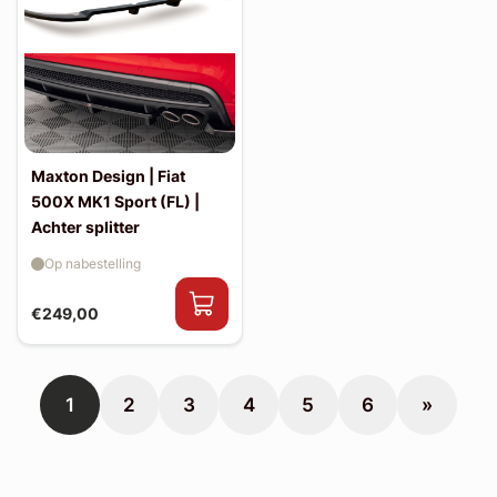
Maxton Design | Fiat
500X MK1 Sport (FL) |
Achter splitter
Op nabestelling
€249,00
1
2
3
4
5
6
»