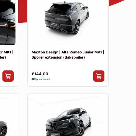
or MK1 |
Maxton Design | Alfa Romeo Junior MK1 |
ler)
Spoiler extension (dakspoiler)
€144,00
Op voorraad