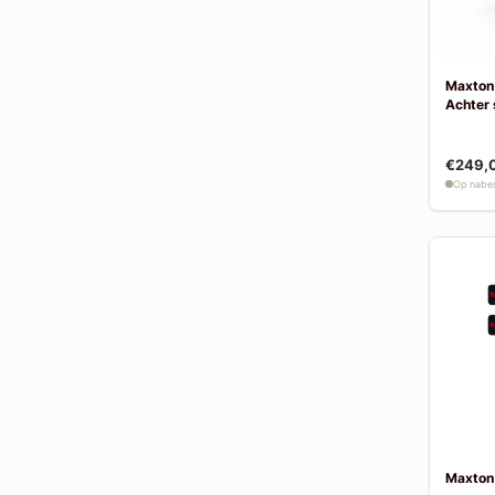
Maxton 
Achter 
€249,
Op nabes
Maxton 