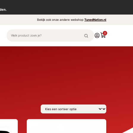
den.
Bekijk ook onze andere webshop
TunedNation.nl
0