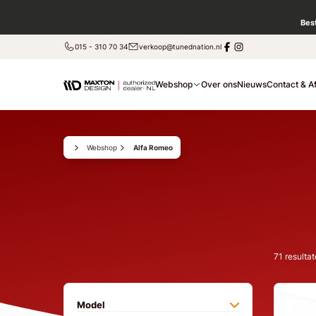
Bes
015 - 310 70 34
verkoop@tunednation.nl
Webshop
Over ons
Nieuws
Contact & A
Webshop
Alfa Romeo
71
resulta
Model