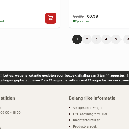
0
€9,95
€0,99
raad
Op voorraad
...
1
2
3
4
5
8
!! Let op: wegens vakantie gesloten voor bezoek/afhaling van 3 t/m 14 augustus !!
tellingen geplaatst tussen 7 en 17 augustus zullen vanaf 17 augustus verwerkt wor
stijden
Belangrijke informatie
Veelgestelde vragen
:
: 09:00 - 16:00
B2B aanvraagformulier
Klachtenformulier
Productverzoek
k