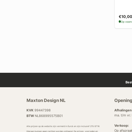
€10,0
Op voor
Bes
Maxton Design NL
Opening
KVK
99447398
Afhalingen
ma. t/m vr.
BTW
NL868995575B01
Verkoop:
Alle prijzen op de website zijn vermeld in Euro’s en zijn inclusief 21% BTW.
Op afspraa
Hieraan kunnen geen rechten worden ontleend. De prijzen, voorraden en