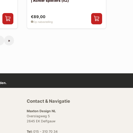
| Achter splitters (v2)
€89,00
Op nabestelling
»
den.
Contact & Navigatie
Maxton Design NL
Overslagweg 5
2645 EK Delfgauw
Tel:
015 - 310 70 34