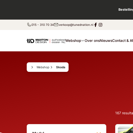
Bestelli
015 - 310 70 34
verkoop@tunednation.nl
Webshop
Over ons
Nieuws
Contact & A
Webshop
Skoda
167
result