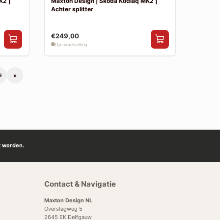
K2 |
Maxton Design | Skoda Kodiaq MK2 |
Achter splitter
€249,00
Op nabestelling
»
9
t worden.
Contact & Navigatie
Maxton Design NL
Overslagweg 5
2645 EK Delfgauw