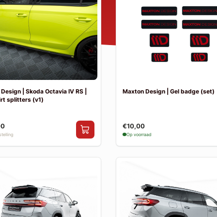
Design | Skoda Octavia IV RS |
Maxton Design | Gel badge (set)
rt splitters (v1)
00
€10,00
telling
Op voorraad