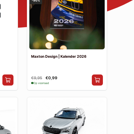
-90%
Maxton Design | Kalender 2026
€9,95
€0,99
Op voorraad