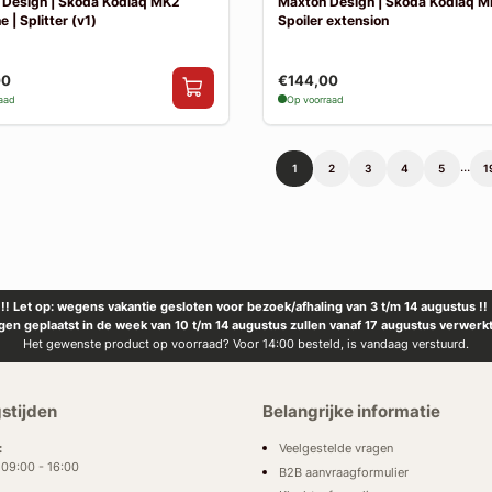
 Design | Skoda Kodiaq MK2
Maxton Design | Skoda Kodiaq M
e | Splitter (v1)
Spoiler extension
00
€144,00
raad
Op voorraad
...
1
2
3
4
5
1
!! Let op: wegens vakantie gesloten voor bezoek/afhaling van 3 t/m 14 augustus !!
ngen geplaatst in de week van 10 t/m 14 augustus zullen vanaf 17 augustus verwerk
Het gewenste product op voorraad? Voor 14:00 besteld, is vandaag verstuurd.
stijden
Belangrijke informatie
Veelgestelde vragen
:
: 09:00 - 16:00
B2B aanvraagformulier