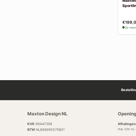
Maxton
Sportlin
€199,
Op voor
Bestelli
Maxton Design NL
Opening
KVK
99447398
Afhalingen
ma. t/m vr.
BTW
NL868995575B01