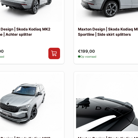
 Design | Skoda Kodiaq MK2
Maxton Design | Skoda Kodiaq 
e | Achter splitter
Sportline | Side skirt splitters
00
€199,00
raad
Op voorraad