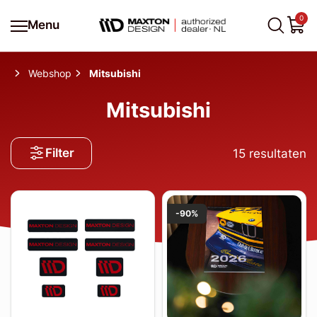
0
Menu
Webshop
Mitsubishi
Mitsubishi
Filter
15
resultaten
-90%