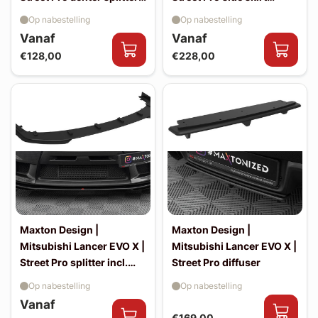
incl. flaps
splitters incl. flaps
Op nabestelling
Op nabestelling
Vanaf
Vanaf
€128,00
€228,00
Maxton Design |
Maxton Design |
Mitsubishi Lancer EVO X |
Mitsubishi Lancer EVO X |
Street Pro splitter incl.
Street Pro diffuser
flaps
Op nabestelling
Op nabestelling
Vanaf
€169,00