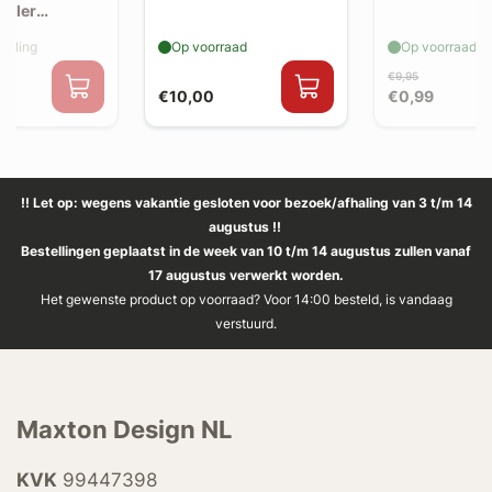
poiler
n
elling
Op voorraad
Op voorraad
€9,95
€10,00
€0,99
!! Let op: wegens vakantie gesloten voor bezoek/afhaling van 3 t/m 14
augustus !!
Bestellingen geplaatst in de week van 10 t/m 14 augustus zullen vanaf
17 augustus verwerkt worden.
Het gewenste product op voorraad? Voor 14:00 besteld, is vandaag
verstuurd.
Maxton Design NL
KVK
99447398