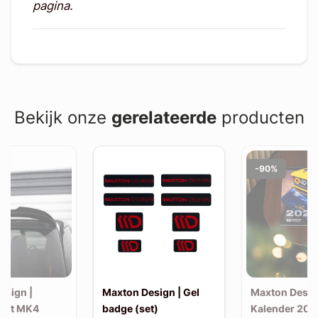
pagina.
Bekijk onze
gerelateerde
producten
-90%
esign |
Maxton Design | Gel
Maxton Desig
wift MK4
badge (set)
Kalender 202