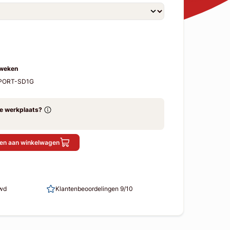
 weken
SPORT-SD1G
ze werkplaats?
en aan winkelwagen
uwd
Klantenbeoordelingen 9/10