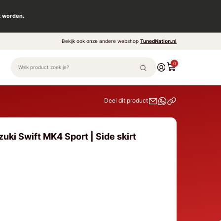
t worden.
Bekijk ook onze andere webshop
TunedNation.nl
0
Deel dit product
uki Swift MK4 Sport | Side skirt