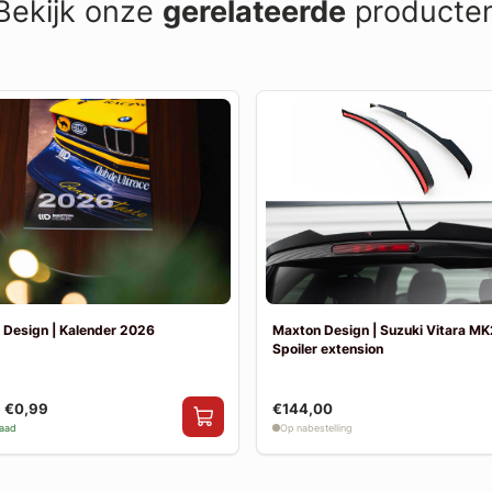
Bekijk onze
gerelateerde
producte
 Design | Kalender 2026
Maxton Design | Suzuki Vitara MK2
Spoiler extension
€0,99
€144,00
raad
Op nabestelling