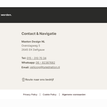
t worden.
Contact & Navigatie
Maxton Design NL
Overslagweg 5
2645 EK Delfgauw
Tel:
015 - 310 70 34
Whatsapp:
06 – 82387682
Email:
verkoop@tunednation.nl
Route naar ons bedrijf
Privacy Policy
|
Cookie Policy
|
Algemene voorwaarden