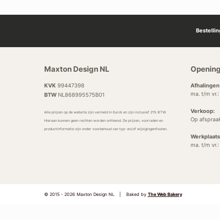
Bestelli
Maxton Design NL
Opening
KVK
99447398
Afhalingen
ma. t/m vr.
BTW
NL868995575B01
Verkoop:
Alle prijzen op de website zijn vermeld in Euro’s en zijn inclusief 21% BTW.
Op afspraa
Hieraan kunnen geen rechten worden ontleend. De prijzen, voorraden en
productinformatie zijn onder voorbehoud van typ- en/of wijzigingenfouten.
Werkplaats
ma. t/m vr.
© 2015 - 2026 Maxton Design NL
|
Baked by
The Web Bakery