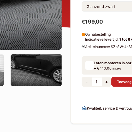
€199,00
Op nabestelling
Indicatieve levertijd:
1 tot 6
Artikelnummer: SZ-SW-4-
Laten monteren in on
+
€ 110.00
incl. btw
-
+
Toevoeg
Kwaliteit, service & vertro