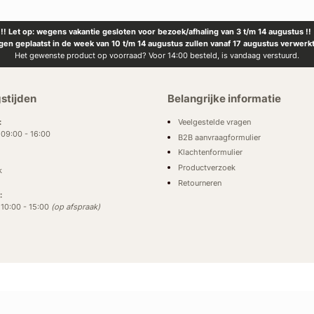
!! Let op: wegens vakantie gesloten voor bezoek/afhaling van 3 t/m 14 augustus !!
ngen geplaatst in de week van 10 t/m 14 augustus zullen vanaf 17 augustus verwerk
Het gewenste product op voorraad? Voor 14:00 besteld, is vandaag verstuurd.
stijden
Belangrijke informatie
Veelgestelde vragen
:
: 09:00 - 16:00
B2B aanvraagformulier
Klachtenformulier
Productverzoek
k
Retourneren
:
: 10:00 - 15:00
(op afspraak)