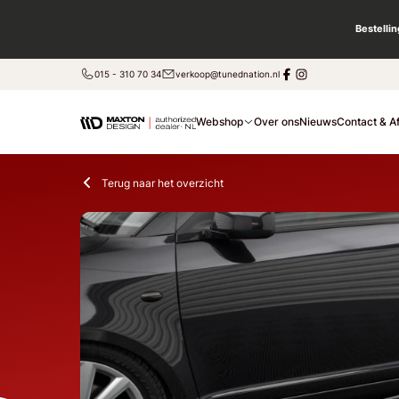
Bestelli
015 - 310 70 34
verkoop@tunednation.nl
Webshop
Over ons
Nieuws
Contact & A
Terug naar het overzicht