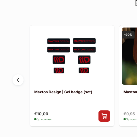
-90%
MK4 Sport |
Maxton Design | Gel badge (set)
Maxton
€10,00
€9,95
Op voorraad
Op voor