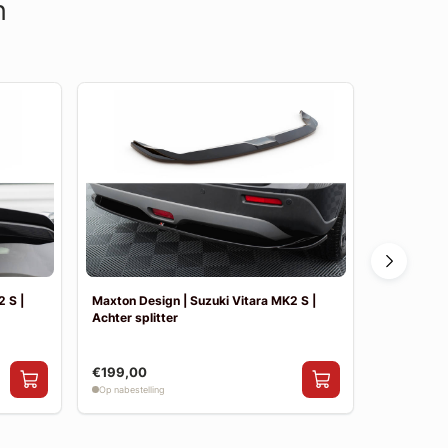
n
 S |
Maxton Design | Suzuki Vitara MK2 S |
Maxton Des
Achter splitter
Side skirt 
€199,00
€199,00
Op nabestelling
Op nabestelli