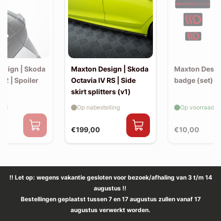
esign | Skoda
Maxton Design | Skoda
Maxton Design
2 | Spoiler
Octavia IV RS | Side
badge (set)
n
skirt splitters (v1)
aad
Op nabestelling
Op voorraad
€199,00
€10,00
!! Let op: wegens vakantie gesloten voor bezoek/afhaling van 3 t/m 14
augustus !!
Bestellingen geplaatst tussen 7 en 17 augustus zullen vanaf 17
augustus verwerkt worden.