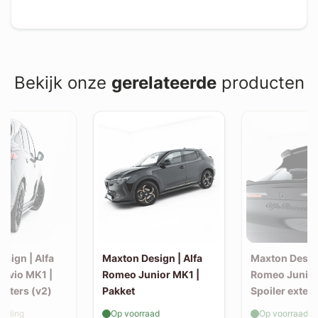
Bekijk onze
gerelateerde
producten
sign | Alfa
Maxton Design | Alfa
Maxton Design
elvio MK1 |
Romeo Junior MK1 |
Romeo Junior
litters (v2)
Pakket
Spoiler exten
(kofferbak sp
elling
Op voorraad
Op voorraad