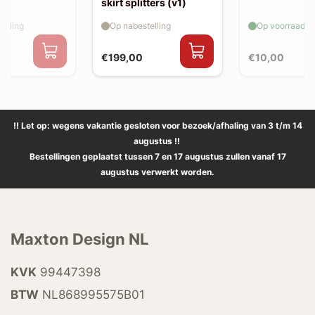
skirt splitters (v1)
elling
Op nabestelling
Op voorraad
€199,00
€10,00
!! Let op: wegens vakantie gesloten voor bezoek/afhaling van 3 t/m 14
augustus !!
Bestellingen geplaatst tussen 7 en 17 augustus zullen vanaf 17
augustus verwerkt worden.
Maxton Design NL
KVK
99447398
BTW
NL868995575B01