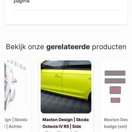
pagina.
Bekijk onze
gerelateerde
producten
esign | Skoda
Maxton Design | Skoda
Maxton Design
K2 | Achter
Octavia IV RS | Side
badge (set)