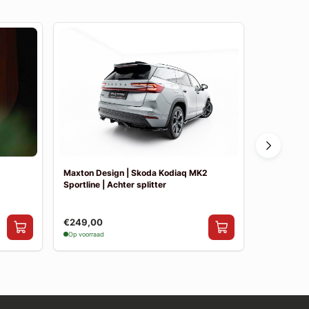
Maxton Design | Skoda Kodiaq MK2
Maxton De
Sportline | Achter splitter
Sportline |
€249,00
€199,00
Op voorraad
Op voorraad