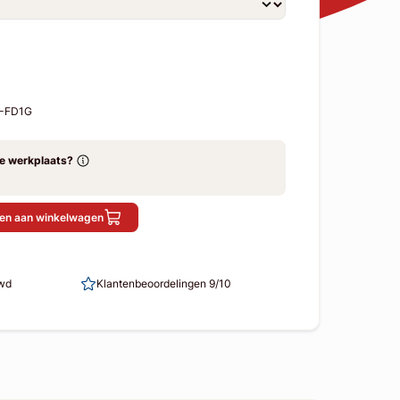
L-FD1G
ze werkplaats?
en aan winkelwagen
uwd
Klantenbeoordelingen 9/10