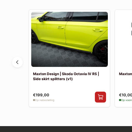
 MK2 |
Maxton Design | Skoda Octavia IV RS |
Maxton 
Side skirt splitters (v1)
€199,00
€10,0
Op nabestelling
Op voor