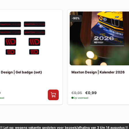
-90%
Design | Gel badge (set)
Maxton Design | Kalender 2026
0
€9,95
€0,99
raad
Op voorraad
!! Let op: wegens vakantie gesloten voor bezoek/afhaling van 3 t/m 14 augustus !!