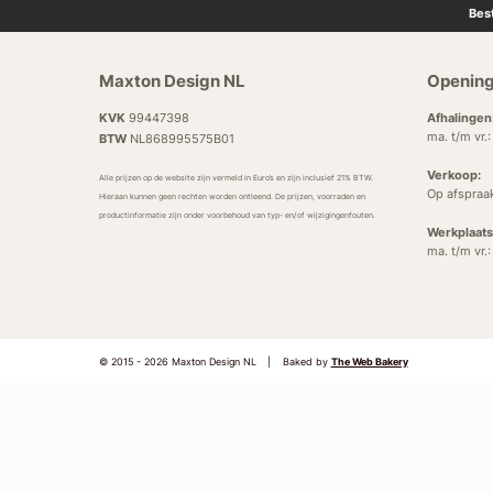
Bes
Maxton Design NL
Opening
KVK
99447398
Afhalingen
ma. t/m vr.
BTW
NL868995575B01
Verkoop:
Alle prijzen op de website zijn vermeld in Euro’s en zijn inclusief 21% BTW.
Op afspraa
Hieraan kunnen geen rechten worden ontleend. De prijzen, voorraden en
productinformatie zijn onder voorbehoud van typ- en/of wijzigingenfouten.
Werkplaats
ma. t/m vr.
© 2015 - 2026 Maxton Design NL
|
Baked by
The Web Bakery