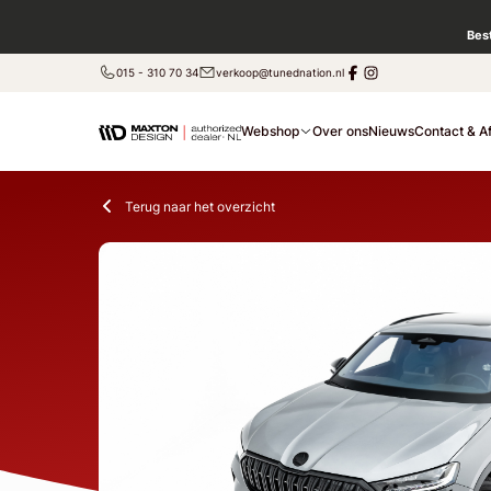
Bes
015 - 310 70 34
verkoop@tunednation.nl
Webshop
Over ons
Nieuws
Contact & A
Terug naar het overzicht