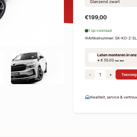
€199,00
1 op voorraad
Artikelnummer: SK-KO-2-S
Laten monteren in on
+
€ 55.00
incl. btw
-
+
Toevoeg
Kwaliteit, service & vertro