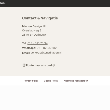
den.
Contact & Navigatie
Maxton Design NL
Overslagweg 5
2645 EK Delfgauw
Tel:
015 - 310 70 34
Whatsapp:
06 – 82387682
Email:
verkoop@tunednation.nl
Route naar ons bedrijf
Privacy Policy
|
Cookie Policy
|
Algemene voorwaarden