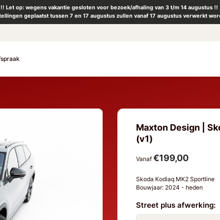
!! Let op: wegens vakantie gesloten voor bezoek/afhaling van 3 t/m 14 augustus !!
tellingen geplaatst tussen 7 en 17 augustus zullen vanaf 17 augustus verwerkt wor
fspraak
Maxton Design | Sko
(v1)
€199,00
Vanaf
Skoda Kodiaq MK2 Sportline
Bouwjaar: 2024 - heden
Street plus afwerking: