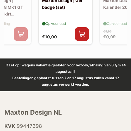
esign |
Maxton Design | Gel
Maxton Desig
508 MK1 GT
badge (set)
Kalender 202
e skirt
elling
Op voorraad
Op voorraad
€9,95
€10,00
€0,99
!! Let op: wegens vakantie gesloten voor bezoek/afhaling van 3 t/m 14
augustus !!
Bestellingen geplaatst tussen 7 en 17 augustus zullen vanaf 17
augustus verwerkt worden.
Maxton Design NL
KVK
99447398