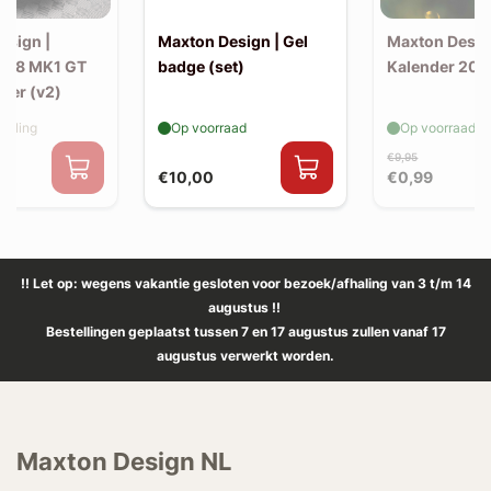
esign |
Maxton Design | Gel
Maxton Desig
508 MK1 GT
badge (set)
Kalender 202
itter (v2)
elling
Op voorraad
Op voorraad
€9,95
€10,00
€0,99
!! Let op: wegens vakantie gesloten voor bezoek/afhaling van 3 t/m 14
augustus !!
Bestellingen geplaatst tussen 7 en 17 augustus zullen vanaf 17
augustus verwerkt worden.
Maxton Design NL