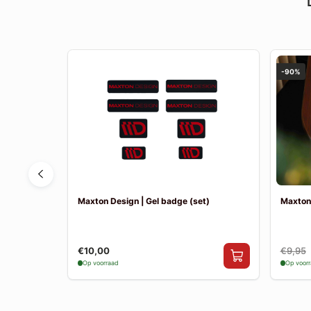
-90%
2 R-Sport |
Maxton Design | Gel badge (set)
Maxton
€10,00
€9,95
Op voorraad
Op voor