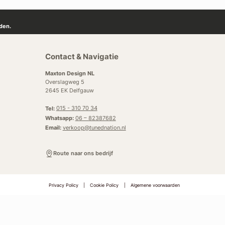
den.
Contact & Navigatie
Maxton Design NL
Overslagweg 5
2645 EK Delfgauw
Tel:
015 - 310 70 34
Whatsapp:
06 – 82387682
Email:
verkoop@tunednation.nl
Route naar ons bedrijf
Privacy Policy
|
Cookie Policy
|
Algemene voorwaarden