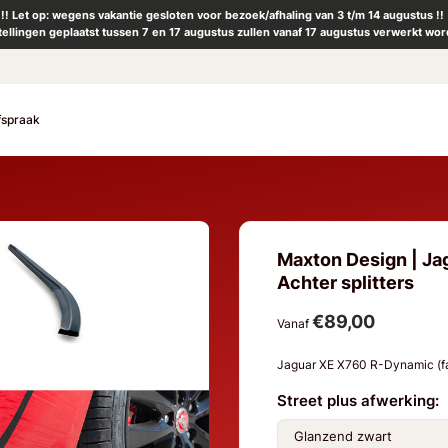
!! Let op: wegens vakantie gesloten voor bezoek/afhaling van 3 t/m 14 augustus !!
tellingen geplaatst tussen 7 en 17 augustus zullen vanaf 17 augustus verwerkt wor
fspraak
Maxton Design | Ja
Achter splitters
€89,00
Vanaf
Jaguar XE X760 R-Dynamic (fa
Street plus afwerking: