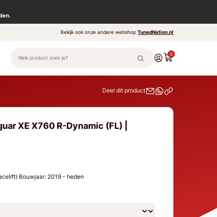
den.
Bekijk ook onze andere webshop
TunedNation.nl
0
Deel dit product
guar XE X760 R-Dynamic (FL) |
celift) Bouwjaar: 2019 - heden