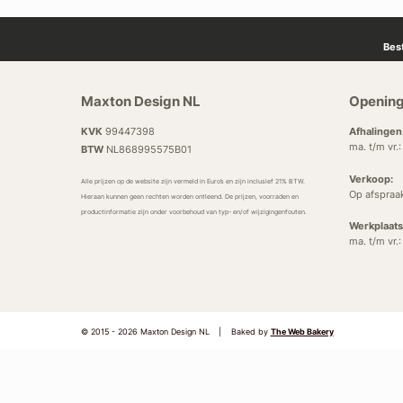
Bes
Maxton Design NL
Opening
KVK
99447398
Afhalingen
ma. t/m vr.
BTW
NL868995575B01
Verkoop:
Alle prijzen op de website zijn vermeld in Euro’s en zijn inclusief 21% BTW.
Op afspraa
Hieraan kunnen geen rechten worden ontleend. De prijzen, voorraden en
productinformatie zijn onder voorbehoud van typ- en/of wijzigingenfouten.
Werkplaats
ma. t/m vr.
© 2015 - 2026 Maxton Design NL
|
Baked by
The Web Bakery