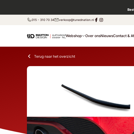
Bes
015 - 310 70 34
verkoop@tunednation.nl
Webshop
Over ons
Nieuws
Contact & A
Terug naar het overzicht