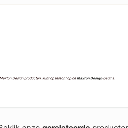
n Maxton Design producten, kunt op terecht op de
Maxton Design
-pagina.
Bekijk onze
gerelateerde
producte