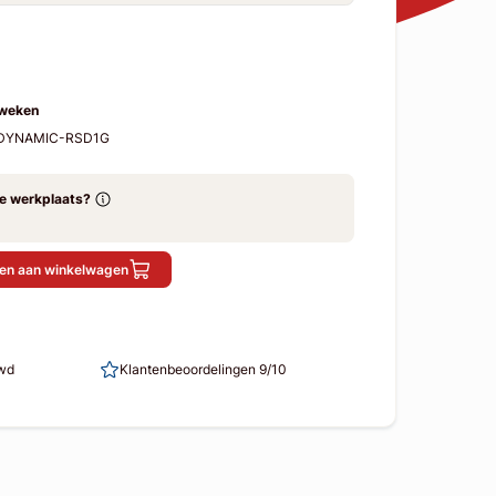
 weken
-RDYNAMIC-RSD1G
ze werkplaats?
en aan winkelwagen
uwd
Klantenbeoordelingen 9/10