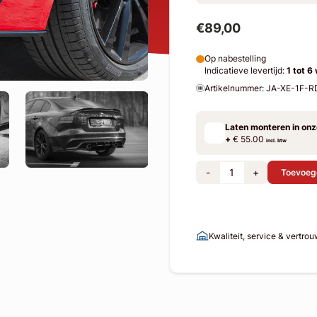
€89,00
Op nabestelling
Indicatieve levertijd:
1 tot 6
Artikelnummer: JA-XE-1F
Laten monteren in on
+
€ 55.00
incl. btw
-
+
Toevoeg
Kwaliteit, service & vertro