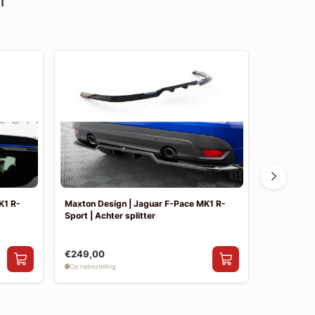
K1 R-
Maxton Design | Jaguar F-Pace MK1 R-
Maxton Des
Sport | Achter splitter
Sport | Sid
€249,00
€199,00
Op nabestelling
Op nabestelli