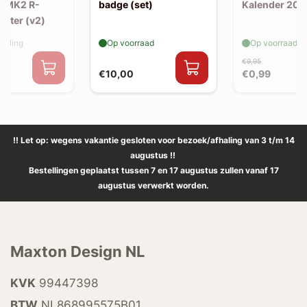
F MK2 R-
badge (set)
Kalender 202
litter (v2)
elling
Op voorraad
Op voorraad
€9,95
€10,00
€0,99
!! Let op: wegens vakantie gesloten voor bezoek/afhaling van 3 t/m 14
augustus !!
Bestellingen geplaatst tussen 7 en 17 augustus zullen vanaf 17
augustus verwerkt worden.
Maxton Design NL
KVK
99447398
BTW
NL868995575B01