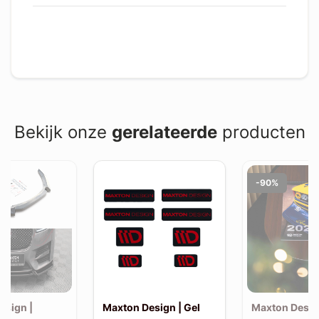
Bekijk onze
gerelateerde
producten
-90%
esign |
Maxton Design | Gel
Maxton Desig