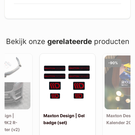
Bekijk onze
gerelateerde
producten
-90%
esign |
Maxton Design | Gel
Maxton Desig
F MK2 R-
badge (set)
Kalender 202
litter (v2)