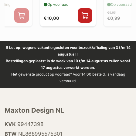
elling
Op voorraad
Op voorraad
€9,95
€10,00
€0,99
!! Let op: wegens vakantie gesloten voor bezoek/afhaling van 3 t/m 14
augustus !!
Bestellingen geplaatst in de week van 10 t/m 14 augustus zullen vanaf
17 augustus verwerkt worden.
Het gewenste product op voorraad? Voor 14:00 besteld, is vandaag
verstuurd.
Maxton Design NL
KVK
99447398
BTW
NL868995575B01