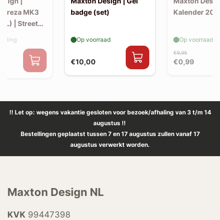
esign |
Maxton Design | Gel
Maxton Desig
mpreza MK3
badge (set)
Kalender 202
FL) | Street
er incl. flaps
elling
Op voorraad
Op voorraad
€9,95
€10,00
€0,99
!! Let op: wegens vakantie gesloten voor bezoek/afhaling van 3 t/m 14
augustus !!
Bestellingen geplaatst tussen 7 en 17 augustus zullen vanaf 17
augustus verwerkt worden.
Maxton Design NL
KVK
99447398