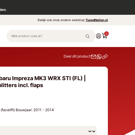
den.
Bekijk ook onze andere webshop
TunedNation.nl
0
Deel dit product
baru Impreza MK3 WRX STI (FL) |
itters incl. flaps
facelift) Bouwjaar: 2011 - 2014