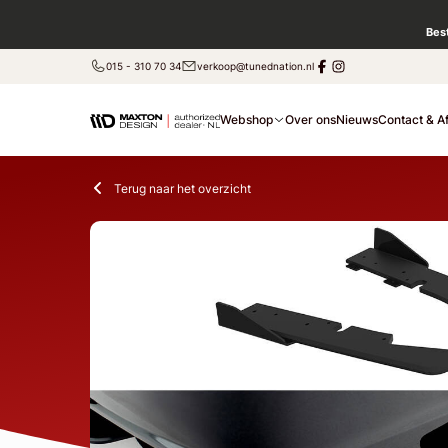
Bes
015 - 310 70 34
verkoop@tunednation.nl
Webshop
Over ons
Nieuws
Contact & A
Terug naar het overzicht