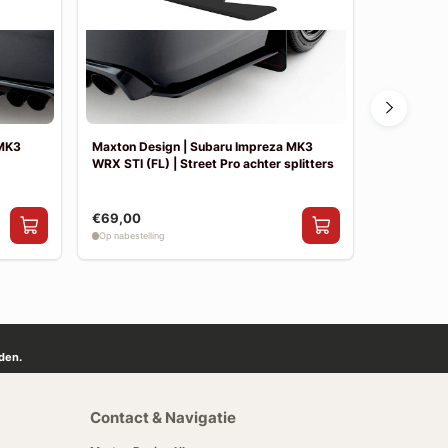
 MK3
Maxton Design | Subaru Impreza MK3
Maxton De
WRX STI (FL) | Street Pro achter splitters
WRX STI (FL
splitters in
€69,00
€22
Vanaf
Op nabestelling
Op nabestelli
den.
Contact & Navigatie