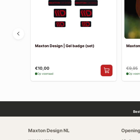
eza MK3
Maxton Design | Gel badge (set)
Maxton
ter
€10,00
€9,95
Op voorraad
Op voor
Bes
Maxton Design NL
Opening