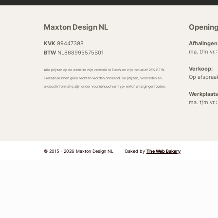
Maxton Design NL
Opening
KVK
99447398
Afhalingen
ma. t/m vr.
BTW
NL868995575B01
Verkoop:
Alle prijzen op de website zijn vermeld in Euro’s en zijn inclusief 21% BTW.
Op afspraa
Hieraan kunnen geen rechten worden ontleend. De prijzen, voorraden en
productinformatie zijn onder voorbehoud van typ- en/of wijzigingenfouten.
Werkplaats
ma. t/m vr.
© 2015 - 2026 Maxton Design NL
|
Baked by
The Web Bakery