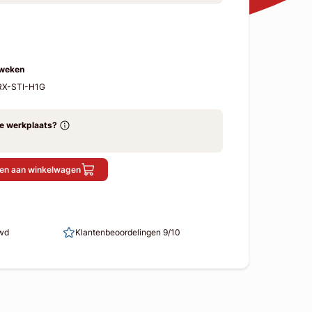
 weken
RX-STI-H1G
ze werkplaats?
en aan winkelwagen
uwd
Klantenbeoordelingen 9/10