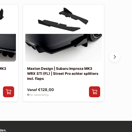
 MK3
Maxton Design | Subaru Impreza MK3
Maxton De
WRX STI (FL) | Street Pro achter splitters
WRX STI (FL
incl. flaps
€128,00
€69,00
Vanaf
Op nabestelling
Op nabestelli
den.