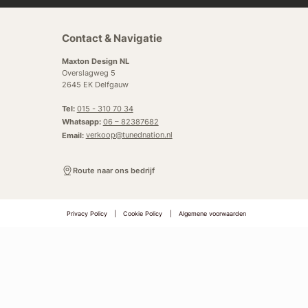
Contact & Navigatie
Maxton Design NL
Overslagweg 5
2645 EK Delfgauw
Tel:
015 - 310 70 34
Whatsapp:
06 – 82387682
Email:
verkoop@tunednation.nl
Route naar ons bedrijf
Privacy Policy
|
Cookie Policy
|
Algemene voorwaarden