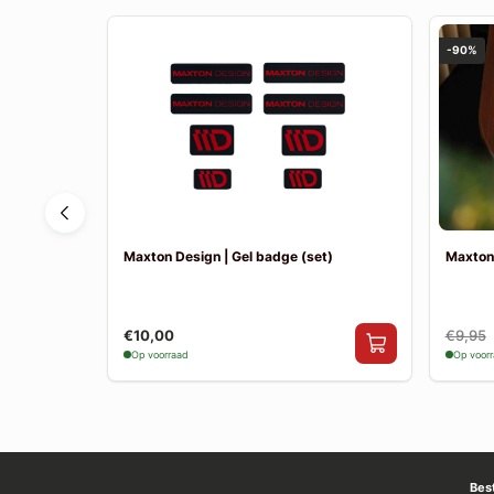
-90%
eza MK3
Maxton Design | Gel badge (set)
Maxton
er incl.
€10,00
€9,95
Op voorraad
Op voor
Bes