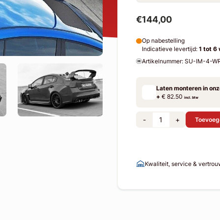
€144,00
Op nabestelling
Indicatieve levertijd:
1 tot 6
Artikelnummer: SU-IM-4-W
Laten monteren in on
+
€ 82.50
incl. btw
-
+
Toevoeg
Kwaliteit, service & vertro