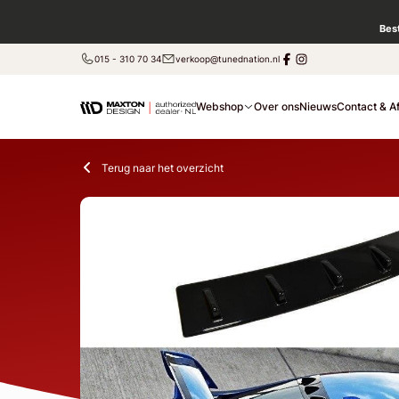
Bes
015 - 310 70 34
verkoop@tunednation.nl
Webshop
Over ons
Nieuws
Contact & A
Terug naar het overzicht