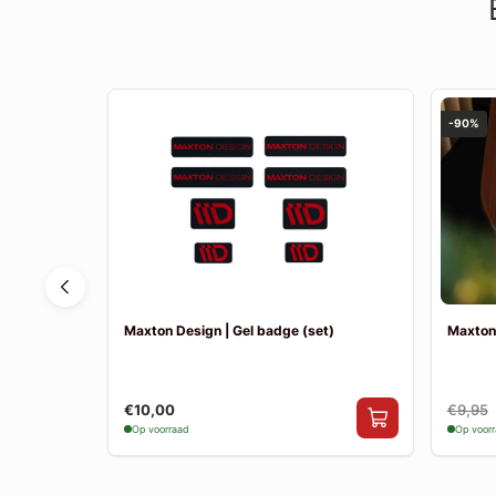
-90%
eza MK3
Maxton Design | Gel badge (set)
Maxton
er incl.
€10,00
€9,95
Op voorraad
Op voor