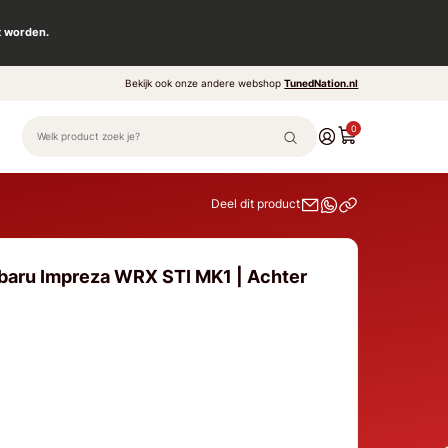
t worden.
Bekijk ook onze andere webshop
TunedNation.nl
0
Deel dit product
baru Impreza WRX STI MK1 | Achter
1