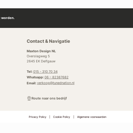
t worden.
Contact & Navigatie
Maxton Design NL
Overslagweg 5
2645 EK Delfgauw
Tel:
015 - 310 70 34
Whatsapp:
06 – 82387682
Email:
verkoop@tunednation.nl
Route naar ons bedrijf
Privacy Policy
|
Cookie Policy
|
Algemene voorwaarden