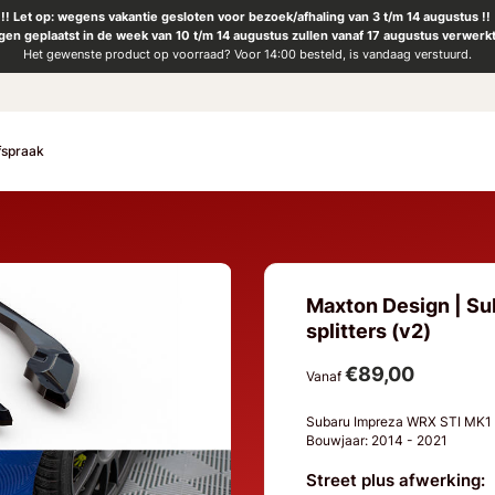
!! Let op: wegens vakantie gesloten voor bezoek/afhaling van 3 t/m 14 augustus !!
ngen geplaatst in de week van 10 t/m 14 augustus zullen vanaf 17 augustus verwerk
Het gewenste product op voorraad? Voor 14:00 besteld, is vandaag verstuurd.
fspraak
Maxton Design | Su
splitters (v2)
€89,00
Vanaf
Subaru Impreza WRX STI MK
Bouwjaar: 2014 - 2021
Street plus afwerking: