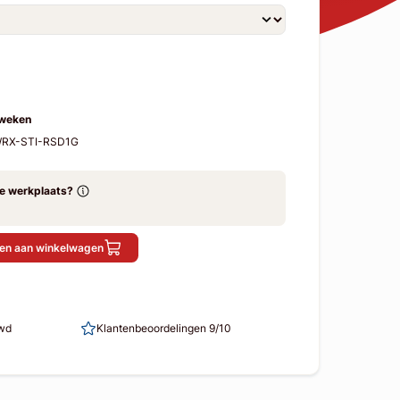
 weken
-WRX-STI-RSD1G
ze werkplaats?
en aan winkelwagen
uwd
Klantenbeoordelingen 9/10