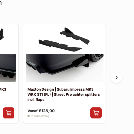
n
 MK3
Maxton Design | Subaru Impreza MK3
Maxton De
WRX STI (FL) | Street Pro achter splitters
WRX STI (FL
incl. flaps
€128,00
€69,00
Vanaf
Op nabestelling
Op nabestelli