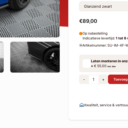
€89,00
Op nabestelling
Indicatieve levertijd:
1 tot 6
Artikelnummer: SU-IM-4F
Laten monteren in on
+
€ 55.00
incl. btw
-
+
Toevoeg
Kwaliteit, service & vertro