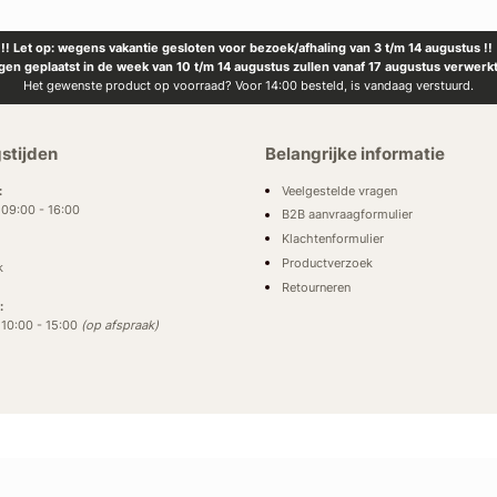
!! Let op: wegens vakantie gesloten voor bezoek/afhaling van 3 t/m 14 augustus !!
ngen geplaatst in de week van 10 t/m 14 augustus zullen vanaf 17 augustus verwerk
Het gewenste product op voorraad? Voor 14:00 besteld, is vandaag verstuurd.
stijden
Belangrijke informatie
Veelgestelde vragen
:
: 09:00 - 16:00
B2B aanvraagformulier
Klachtenformulier
Productverzoek
k
Retourneren
:
: 10:00 - 15:00
(op afspraak)