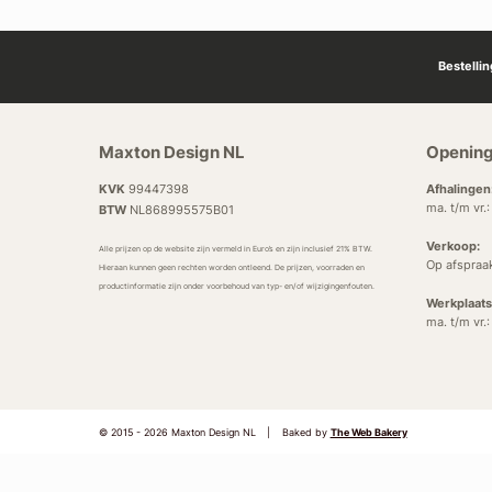
Bestelli
Maxton Design NL
Opening
KVK
99447398
Afhalingen
ma. t/m vr.
BTW
NL868995575B01
Verkoop:
Alle prijzen op de website zijn vermeld in Euro’s en zijn inclusief 21% BTW.
Op afspraa
Hieraan kunnen geen rechten worden ontleend. De prijzen, voorraden en
productinformatie zijn onder voorbehoud van typ- en/of wijzigingenfouten.
Werkplaats
ma. t/m vr.
© 2015 - 2026 Maxton Design NL
|
Baked by
The Web Bakery