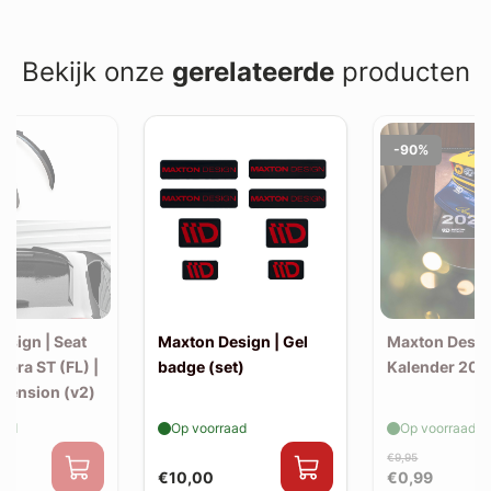
Bekijk onze
gerelateerde
producten
-90%
esign | Seat
Maxton Design | Gel
Maxton Desig
upra ST (FL) |
badge (set)
Kalender 202
xtension (v2)
aad
Op voorraad
Op voorraad
€9,95
€10,00
€0,99