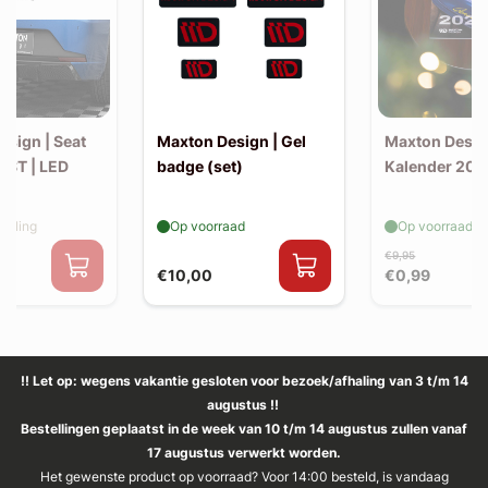
esign | Seat
Maxton Design | Gel
Maxton Desig
R ST | LED
badge (set)
Kalender 202
elling
Op voorraad
Op voorraad
€9,95
€10,00
€0,99
!! Let op: wegens vakantie gesloten voor bezoek/afhaling van 3 t/m 14
augustus !!
Bestellingen geplaatst in de week van 10 t/m 14 augustus zullen vanaf
17 augustus verwerkt worden.
Het gewenste product op voorraad? Voor 14:00 besteld, is vandaag