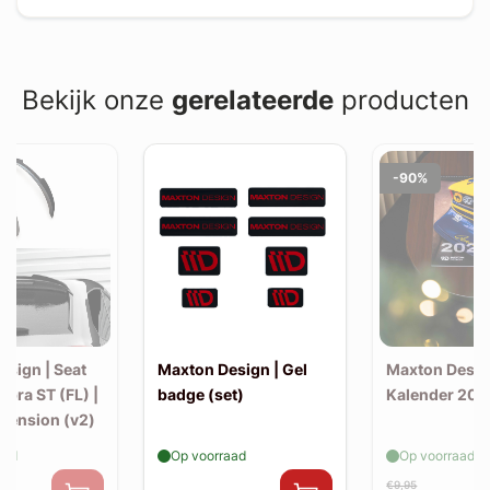
Bekijk onze
gerelateerde
producten
-90%
esign | Seat
Maxton Design | Gel
Maxton Desig
upra ST (FL) |
badge (set)
Kalender 202
xtension (v2)
aad
Op voorraad
Op voorraad
€9,95