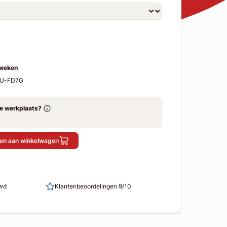
 weken
CU-FD7G
ze werkplaats?
en aan winkelwagen
uwd
Klantenbeoordelingen 9/10