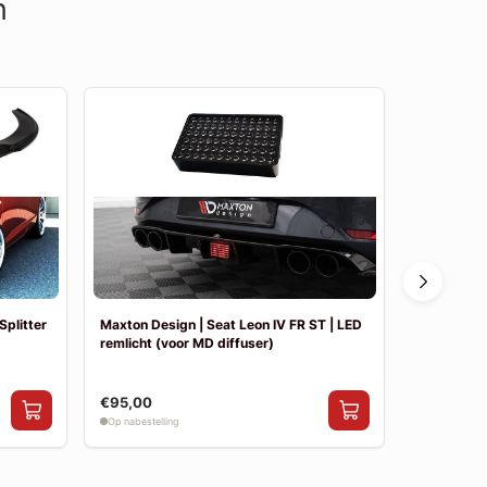
n
Splitter
Maxton Design | Seat Leon IV FR ST | LED
Maxton Des
remlicht (voor MD diffuser)
Diffuser &
€95,00
€414,00
Op nabestelling
Op voorraad