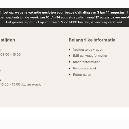
!! Let op: wegens vakantie gesloten voor bezoek/afhaling van 3 t/m 14 augustus !!
ngen geplaatst in de week van 10 t/m 14 augustus zullen vanaf 17 augustus verwerk
Het gewenste product op voorraad? Voor 14:00 besteld, is vandaag verstuurd.
stijden
Belangrijke informatie
Veelgestelde vragen
:
: 09:00 - 16:00
B2B aanvraagformulier
Klachtenformulier
Productverzoek
k
Retourneren
:
: 10:00 - 15:00
(op afspraak)