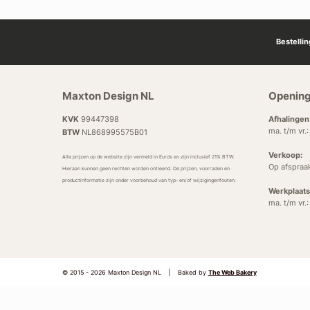
Bestelli
Maxton Design NL
Opening
KVK
99447398
Afhalingen
ma. t/m vr.
BTW
NL868995575B01
Verkoop:
Alle prijzen op de website zijn vermeld in Euro’s en zijn inclusief 21% BTW.
Op afspraa
Hieraan kunnen geen rechten worden ontleend. De prijzen, voorraden en
productinformatie zijn onder voorbehoud van typ- en/of wijzigingenfouten.
Werkplaats
ma. t/m vr.
© 2015 - 2026 Maxton Design NL
|
Baked by
The Web Bakery