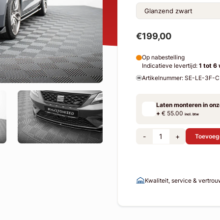
€199,00
Op nabestelling
Indicatieve levertijd:
1 tot 6
Artikelnummer: SE-LE-3F-
Laten monteren in on
+
€ 55.00
incl. btw
-
+
Toevoeg
Kwaliteit, service & vertro