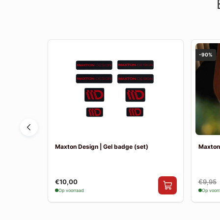
-90%
Cupra ST
Maxton Design | Gel badge (set)
Maxton
€10,00
€9,95
Op voorraad
Op voor