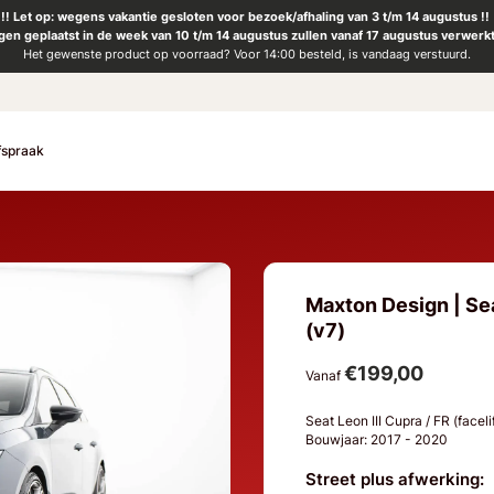
!! Let op: wegens vakantie gesloten voor bezoek/afhaling van 3 t/m 14 augustus !!
ngen geplaatst in de week van 10 t/m 14 augustus zullen vanaf 17 augustus verwerk
Het gewenste product op voorraad? Voor 14:00 besteld, is vandaag verstuurd.
fspraak
Maxton Design | Seat
(v7)
€199,00
Vanaf
Seat Leon III Cupra / FR (faceli
Bouwjaar: 2017 - 2020
Street plus afwerking: