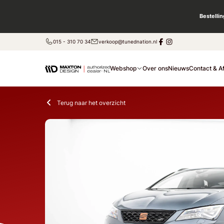
Bestelli
015 - 310 70 34
verkoop@tunednation.nl
Webshop
Over ons
Nieuws
Contact & A
Terug naar het overzicht