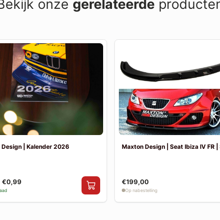
Bekijk onze
gerelateerde
producte
 Design | Kalender 2026
Maxton Design | Seat Ibiza IV FR | 
€0,99
€199,00
raad
Op nabestelling