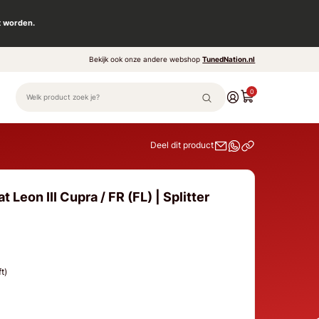
t worden.
Bekijk ook onze andere webshop
TunedNation.nl
0
Deel dit product
 Leon III Cupra / FR (FL) | Splitter
ft)