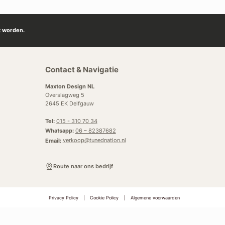
t worden.
Contact & Navigatie
Maxton Design NL
Overslagweg 5
2645 EK Delfgauw
Tel:
015 - 310 70 34
Whatsapp:
06 – 82387682
Email:
verkoop@tunednation.nl
Route naar ons bedrijf
Privacy Policy
|
Cookie Policy
|
Algemene voorwaarden