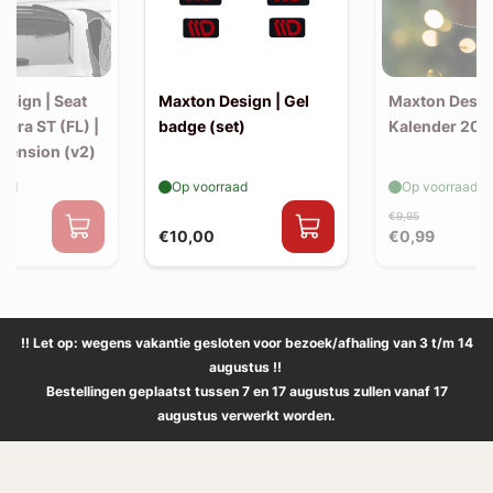
esign | Seat
Maxton Design | Gel
Maxton Desig
upra ST (FL) |
badge (set)
Kalender 202
xtension (v2)
aad
Op voorraad
Op voorraad
€9,95
€10,00
€0,99
!! Let op: wegens vakantie gesloten voor bezoek/afhaling van 3 t/m 14
augustus !!
Bestellingen geplaatst tussen 7 en 17 augustus zullen vanaf 17
augustus verwerkt worden.