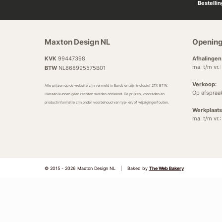
Bestelli
Maxton Design NL
Opening
KVK
99447398
Afhalingen
ma. t/m vr.
BTW
NL868995575B01
Verkoop:
Alle prijzen op de website zijn vermeld in Euro’s en zijn inclusief 21% BTW.
Op afspraa
Hieraan kunnen geen rechten worden ontleend. De prijzen, voorraden en
productinformatie zijn onder voorbehoud van typ- en/of wijzigingenfouten.
Werkplaats
ma. t/m vr.
© 2015 - 2026 Maxton Design NL
|
Baked by
The Web Bakery