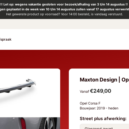
!! Let op: wegens vakantie gesloten voor bezoek/afhaling van 3 t/m 14 augustus !!
ngen geplaatst in de week van 10 t/m 14 augustus zullen vanaf 17 augustus verwerk
Het gewenste product op voorraad? Voor 14:00 besteld, is vandaag verstuurd.
fspraak
Maxton Design | Ope
€249,00
Vanaf
Opel Corsa F
Bouwjaar: 2019 - heden
Street plus afwerking: