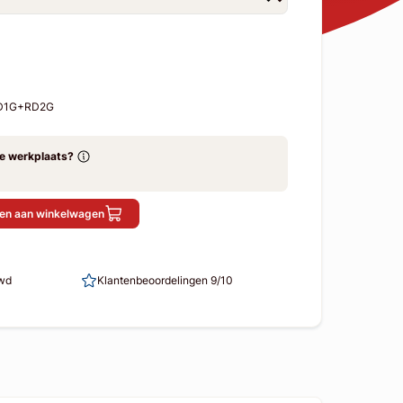
RD1G+RD2G
ze werkplaats?
en aan winkelwagen
uwd
Klantenbeoordelingen 9/10