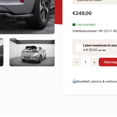
€249,00
1 op voorraad
Artikelnummer: OP-CO-F-
Laten monteren in on
+
€ 55.00
incl. btw
-
+
Toevoeg
Kwaliteit, service & vertro