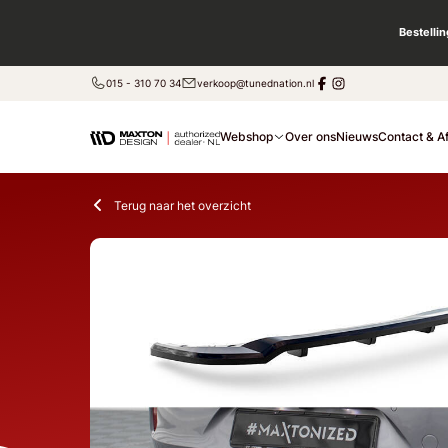
Bestelli
015 - 310 70 34
verkoop@tunednation.nl
Webshop
Over ons
Nieuws
Contact & A
Terug naar het overzicht