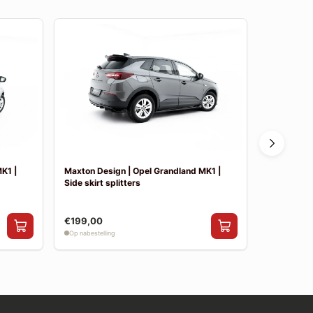
K1 |
Maxton Design | Opel Grandland MK1 |
Maxton Des
Side skirt splitters
Splitter
€199,00
€199,00
Op nabestelling
Op nabestelli