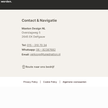
t worden.
Contact & Navigatie
Maxton Design NL
Overslagweg 5
2645 EK Delfgauw
Tel:
015 - 310 70 34
Whatsapp:
06 – 82387682
Email:
verkoop@tunednation.nl
Route naar ons bedrijf
Privacy Policy
|
Cookie Policy
|
Algemene voorwaarden