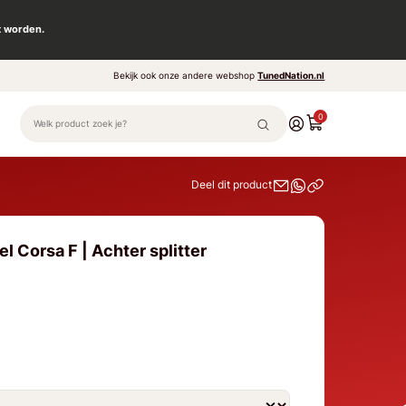
t worden.
Bekijk ook onze andere webshop
TunedNation.nl
0
Deel dit product
l Corsa F | Achter splitter