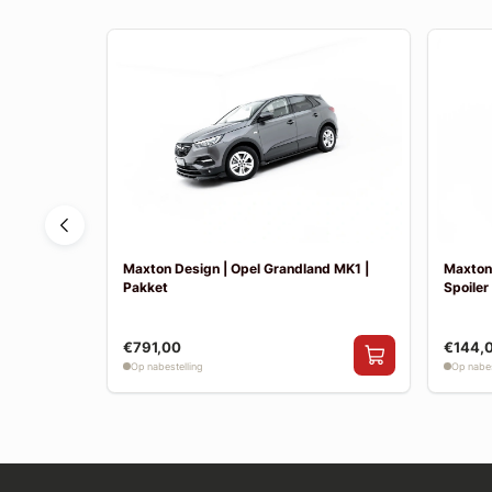
6
Maxton Design | Opel Grandland MK1 |
Maxton 
Pakket
Spoiler
€791,00
€144,
Op nabestelling
Op nabes