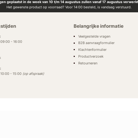
ngen geplaatst in de week van 10 t/m 14 augustus zullen vanaf 17 augustus verwerk
Het gewenste product op voorraad? Voor 14:00 besteld, is vandaag verstuurd.
stijden
Belangrijke informatie
Veelgestelde vragen
:
: 09:00 - 16:00
B2B aanvraagformulier
Klachtenformulier
Productverzoek
k
Retourneren
:
: 10:00 - 15:00
(op afspraak)