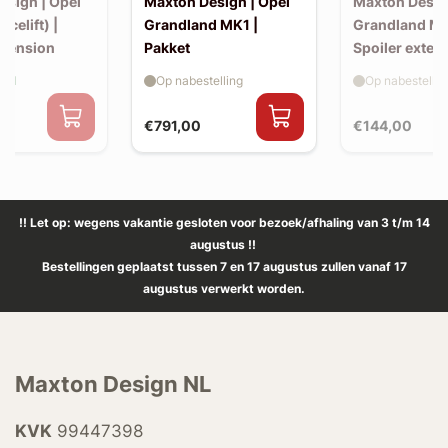
esign | Opel
Maxton Design | Opel
Maxton Desig
acelift) |
Grandland MK1 |
Grandland MK
xtension
Pakket
Spoiler exten
aad
Op nabestelling
Op nabestellin
€791,00
€144,00
!! Let op: wegens vakantie gesloten voor bezoek/afhaling van 3 t/m 14
augustus !!
Bestellingen geplaatst tussen 7 en 17 augustus zullen vanaf 17
augustus verwerkt worden.
Maxton Design NL
KVK
99447398