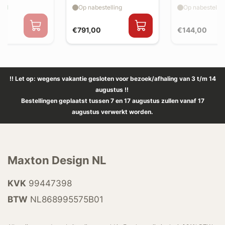
aad
Op nabestelling
Op nabestellin
€791,00
€144,00
!! Let op: wegens vakantie gesloten voor bezoek/afhaling van 3 t/m 14
augustus !!
Bestellingen geplaatst tussen 7 en 17 augustus zullen vanaf 17
augustus verwerkt worden.
Maxton Design NL
KVK
99447398
BTW
NL868995575B01