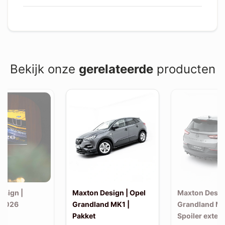
Bekijk onze
gerelateerde
producten
esign |
Maxton Design | Opel
Maxton Desig
 2026
Grandland MK1 |
Grandland MK
Pakket
Spoiler exten