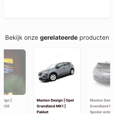
Bekijk onze
gerelateerde
producten
esign |
Maxton Design | Opel
Maxton Desig
 2026
Grandland MK1 |
Grandland MK
Pakket
Spoiler exten