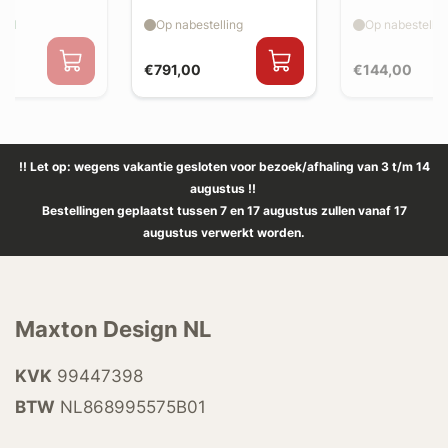
aad
Op nabestelling
Op nabestellin
€791,00
€144,00
!! Let op: wegens vakantie gesloten voor bezoek/afhaling van 3 t/m 14
augustus !!
Bestellingen geplaatst tussen 7 en 17 augustus zullen vanaf 17
augustus verwerkt worden.
Maxton Design NL
KVK
99447398
BTW
NL868995575B01