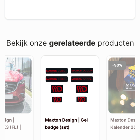
Bekijk onze
gerelateerde
producten
-90%
esign |
Maxton Design | Gel
Maxton Desig
MK3 (FL) |
badge (set)
Kalender 202
v1)