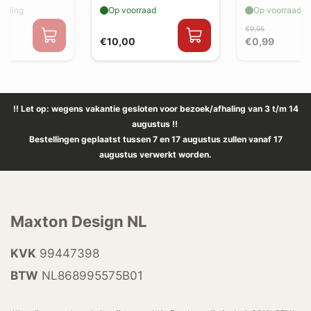
elling
Op voorraad
Op voorraad
€9,95
€10,00
€0,99
!! Let op: wegens vakantie gesloten voor bezoek/afhaling van 3 t/m 14
augustus !!
Bestellingen geplaatst tussen 7 en 17 augustus zullen vanaf 17
augustus verwerkt worden.
Maxton Design NL
KVK
99447398
BTW
NL868995575B01