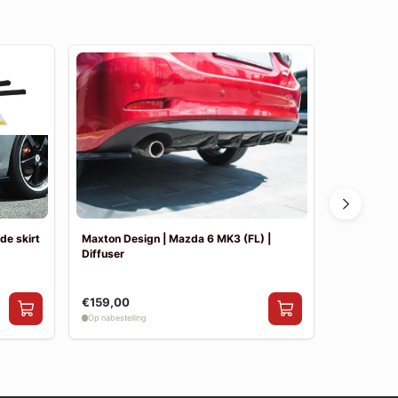
de skirt
Maxton Design | Mazda 6 MK3 (FL) |
Maxton De
Diffuser
(FL) | Side 
€159,00
€199,00
Op nabestelling
Op nabestelli