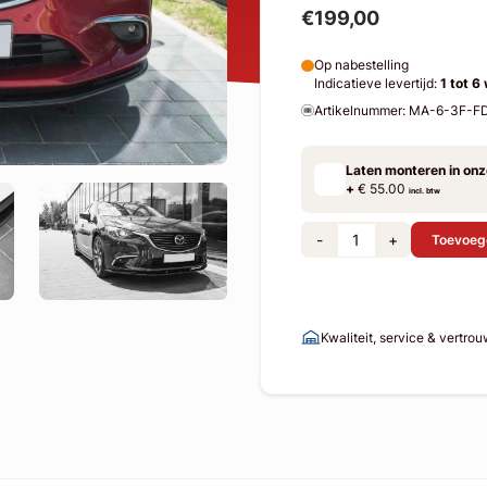
€199,00
Op nabestelling
Indicatieve levertijd:
1 tot 6
Artikelnummer: MA-6-3F-F
Laten monteren in on
+
€ 55.00
incl. btw
-
+
Toevoeg
Kwaliteit, service & vertro