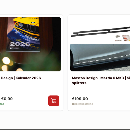
 Design | Kalender 2026
Maxton Design | Mazda 6 MK3 | Si
splitters
€0,99
€199,00
raad
Op nabestelling