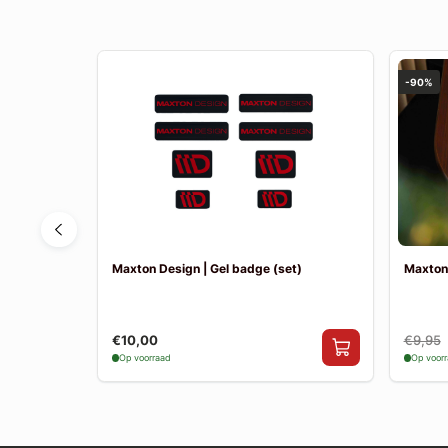
-90%
K1 (FL) |
Maxton Design | Gel badge (set)
Maxton
€10,00
€9,95
Op voorraad
Op voor