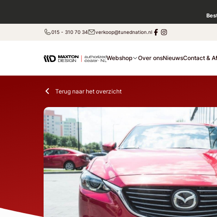
Bes
015 - 310 70 34
verkoop@tunednation.nl
Webshop
Over ons
Nieuws
Contact & A
Terug naar het overzicht