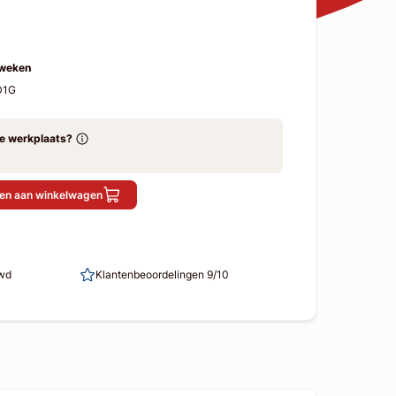
 weken
D1G
ze werkplaats?
en aan winkelwagen
uwd
Klantenbeoordelingen 9/10