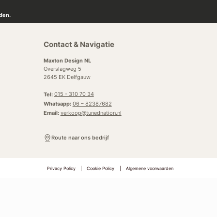
den.
Contact & Navigatie
Maxton Design NL
Overslagweg 5
2645 EK Delfgauw
Tel:
015 - 310 70 34
Whatsapp:
06 – 82387682
Email:
verkoop@tunednation.nl
Route naar ons bedrijf
Privacy Policy
|
Cookie Policy
|
Algemene voorwaarden