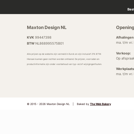
Bes
Maxton Design NL
Opening
KVK
99447398
Afhalingen
ma. t/m vr.
BTW
NL868995575B01
Verkoop:
Alle prijzen op de website zijn vermeld in Euro’s en zijn inclusief 21% BTW.
Op afspraa
Hieraan kunnen geen rechten worden ontleend. De prijzen, voorraden en
productinformatie zijn onder voorbehoud van typ- en/of wijzigingenfouten.
Werkplaats
ma. t/m vr.
© 2015 - 2026 Maxton Design NL
|
Baked by
The Web Bakery