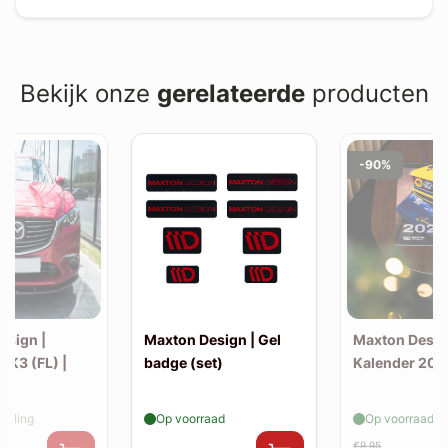
Bekijk onze
gerelateerde
producten
-90%
esign |
Maxton Design | Gel
Maxton Desig
MK3 (FL) |
badge (set)
Kalender 202
v1)
elling
Op voorraad
Op voorraad
€9,95