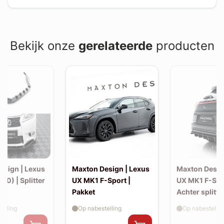
Bekijk onze
gerelateerde
producten
esign | Lexus
Maxton Design | Lexus
Maxton Desig
10) | Splitter
UX MK1 F-Sport |
UX MK1 F-Spo
Pakket
Achter splitte
elling
Op nabestelling
Op nabestellin