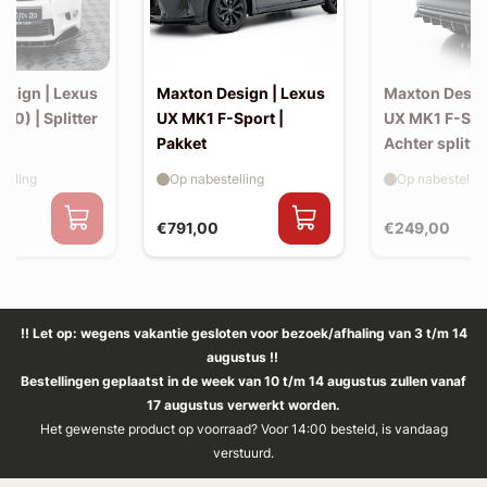
esign | Lexus
Maxton Design | Lexus
Maxton Desig
10) | Splitter
UX MK1 F-Sport |
UX MK1 F-Spo
Pakket
Achter splitte
elling
Op nabestelling
Op nabestellin
€791,00
€249,00
!! Let op: wegens vakantie gesloten voor bezoek/afhaling van 3 t/m 14
augustus !!
Bestellingen geplaatst in de week van 10 t/m 14 augustus zullen vanaf
17 augustus verwerkt worden.
Het gewenste product op voorraad? Voor 14:00 besteld, is vandaag
verstuurd.