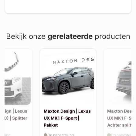
Bekijk onze
gerelateerde
producten
esign | Lexus
Maxton Design | Lexus
Maxton Desig
10) | Splitter
UX MK1 F-Sport |
UX MK1 F-Spo
Pakket
Achter splitte
elling
Op nabestelling
Op nabestellin