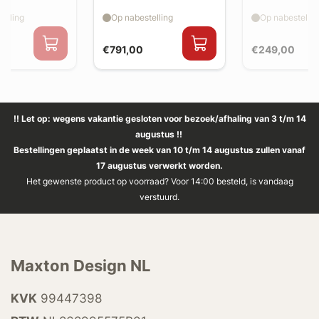
elling
Op nabestelling
Op nabestellin
€791,00
€249,00
!! Let op: wegens vakantie gesloten voor bezoek/afhaling van 3 t/m 14
augustus !!
Bestellingen geplaatst in de week van 10 t/m 14 augustus zullen vanaf
17 augustus verwerkt worden.
Het gewenste product op voorraad? Voor 14:00 besteld, is vandaag
verstuurd.
Maxton Design NL
KVK
99447398