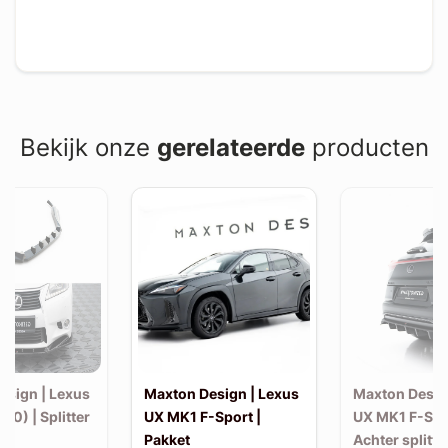
Bekijk onze
gerelateerde
producten
esign | Lexus
Maxton Design | Lexus
Maxton Desig
10) | Splitter
UX MK1 F-Sport |
UX MK1 F-Spo
Pakket
Achter splitte