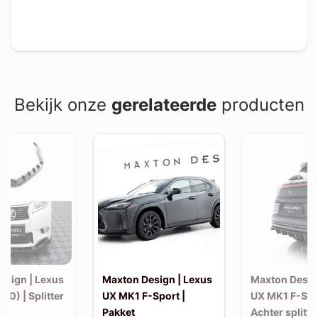
Bekijk onze
gerelateerde
producten
esign | Lexus
Maxton Design | Lexus
Maxton Desig
10) | Splitter
UX MK1 F-Sport |
UX MK1 F-Spo
Pakket
Achter splitte