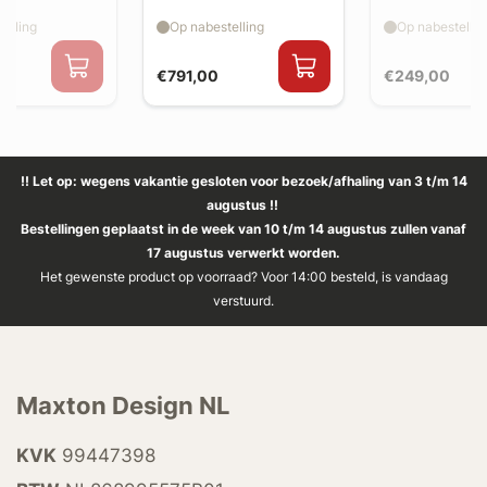
elling
Op nabestelling
Op nabestellin
€791,00
€249,00
!! Let op: wegens vakantie gesloten voor bezoek/afhaling van 3 t/m 14
augustus !!
Bestellingen geplaatst in de week van 10 t/m 14 augustus zullen vanaf
17 augustus verwerkt worden.
Het gewenste product op voorraad? Voor 14:00 besteld, is vandaag
verstuurd.
Maxton Design NL
KVK
99447398