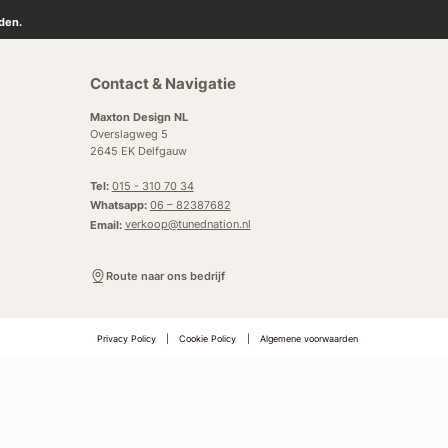
den.
Contact & Navigatie
Maxton Design NL
Overslagweg 5
2645 EK Delfgauw
Tel:
015 - 310 70 34
Whatsapp:
06 – 82387682
Email:
verkoop@tunednation.nl
Route naar ons bedrijf
Privacy Policy
|
Cookie Policy
|
Algemene voorwaarden