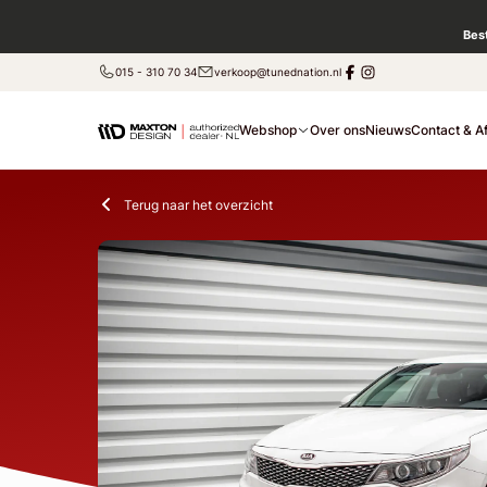
Bes
015 - 310 70 34
verkoop@tunednation.nl
Webshop
Over ons
Nieuws
Contact & A
Terug naar het overzicht