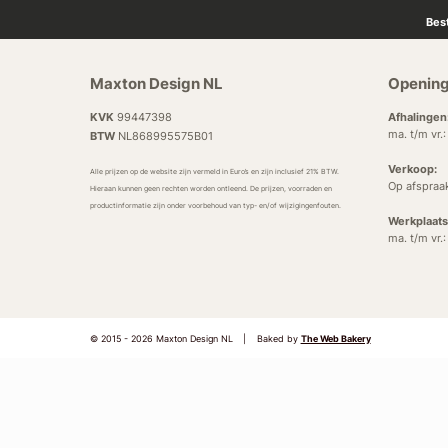
Bes
Maxton Design NL
Opening
KVK
99447398
Afhalingen
ma. t/m vr.
BTW
NL868995575B01
Verkoop:
Alle prijzen op de website zijn vermeld in Euro’s en zijn inclusief 21% BTW.
Op afspraa
Hieraan kunnen geen rechten worden ontleend. De prijzen, voorraden en
productinformatie zijn onder voorbehoud van typ- en/of wijzigingenfouten.
Werkplaats
ma. t/m vr.
© 2015 - 2026 Maxton Design NL
|
Baked by
The Web Bakery