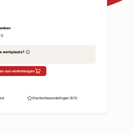
 weken
1G
ze werkplaats?
en aan winkelwagen
uwd
Klantenbeoordelingen 9/10