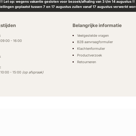
!! Let op: wegens vakantie gesloten voor bezoek/afhaling van 3 t/m 14 augustus !!
tellingen geplaatst tussen 7 en 17 augustus zullen vanaf 17 augustus verwerkt wor
stijden
Belangrijke informatie
Veelgestelde vragen
:
: 09:00 - 16:00
B2B aanvraagformulier
Klachtenformulier
Productverzoek
k
Retourneren
:
: 10:00 - 15:00
(op afspraak)