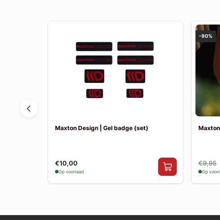
-90%
 MK5 GT-
Maxton Design | Gel badge (set)
Maxton
€10,00
€9,95
Op voorraad
Op voor