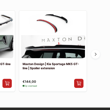
GT-line
Maxton Design | Kia Sportage MK5 GT-
Maxton Des
line | Spoiler extension
line | Achte
€144,00
€249,00
Op voorraad
Op voorraad