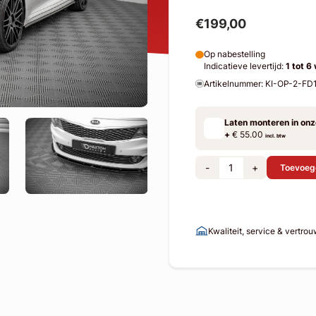
€199,00
Op nabestelling
Indicatieve levertijd:
1 tot 6
Artikelnummer: KI-OP-2-FD
Laten monteren in on
+
€ 55.00
incl. btw
-
+
Toevoeg
Kwaliteit, service & vertro