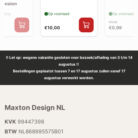
xtension
elling
Op voorraad
Op voorraad
€9,95
€10,00
€0,99
!! Let op: wegens vakantie gesloten voor bezoek/afhaling van 3 t/m 14
augustus !!
Bestellingen geplaatst tussen 7 en 17 augustus zullen vanaf 17
augustus verwerkt worden.
Maxton Design NL
KVK
99447398
BTW
NL868995575B01