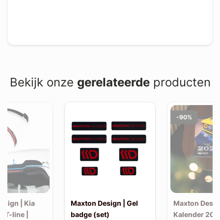
Bekijk onze
gerelateerde
producten
-90%
sign | Kia
Maxton Design | Gel
Maxton Desig
GT-line |
badge (set)
Kalender 202