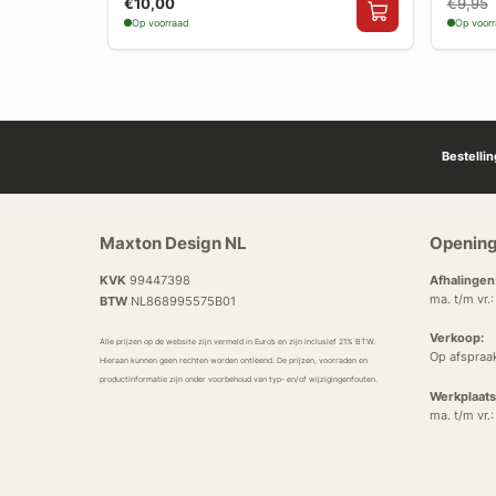
€10,00
€9,95
Op voorraad
Op voor
Bestelli
Maxton Design NL
Opening
KVK
99447398
Afhalingen
ma. t/m vr.
BTW
NL868995575B01
Verkoop:
Alle prijzen op de website zijn vermeld in Euro’s en zijn inclusief 21% BTW.
Op afspraa
Hieraan kunnen geen rechten worden ontleend. De prijzen, voorraden en
productinformatie zijn onder voorbehoud van typ- en/of wijzigingenfouten.
Werkplaats
ma. t/m vr.