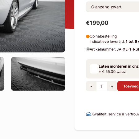
€199,00
Op nabestelling
Indicatieve levertijd:
1 tot 6
Artikelnummer: JA-XE-1-
Laten monteren in on
+
€ 55.00
incl. btw
-
+
Toevoeg
Kwaliteit, service & vertro