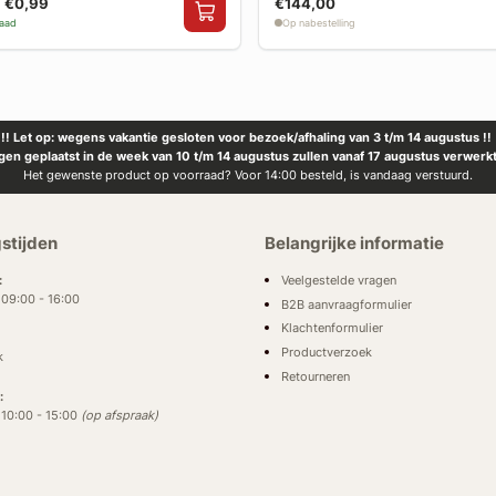
€0,99
€144,00
raad
Op nabestelling
!! Let op: wegens vakantie gesloten voor bezoek/afhaling van 3 t/m 14 augustus !!
ngen geplaatst in de week van 10 t/m 14 augustus zullen vanaf 17 augustus verwerk
Het gewenste product op voorraad? Voor 14:00 besteld, is vandaag verstuurd.
stijden
Belangrijke informatie
Veelgestelde vragen
:
: 09:00 - 16:00
B2B aanvraagformulier
Klachtenformulier
Productverzoek
k
Retourneren
:
: 10:00 - 15:00
(op afspraak)