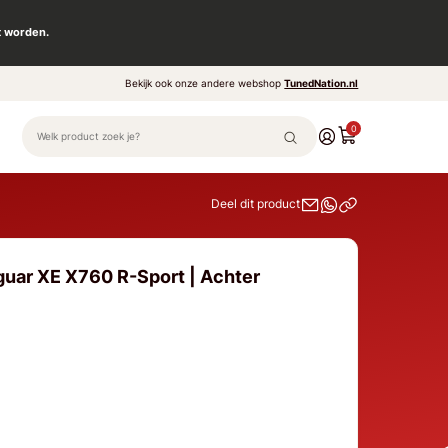
t worden.
Bekijk ook onze andere webshop
TunedNation.nl
0
Deel dit product
guar XE X760 R-Sport | Achter