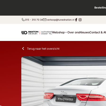
Bestelli
015 - 310 70 34
verkoop@tunednation.nl
Webshop
Over ons
Nieuws
Contact & A
Terug naar het overzicht