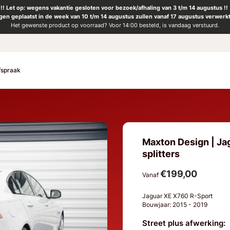
!! Let op: wegens vakantie gesloten voor bezoek/afhaling van 3 t/m 14 augustus !!
ngen geplaatst in de week van 10 t/m 14 augustus zullen vanaf 17 augustus verwerk
Het gewenste product op voorraad? Voor 14:00 besteld, is vandaag verstuurd.
fspraak
Maxton Design | Ja
splitters
€199,00
Vanaf
Jaguar XE X760 R-Sport
Bouwjaar: 2015 - 2019
Street plus afwerking: