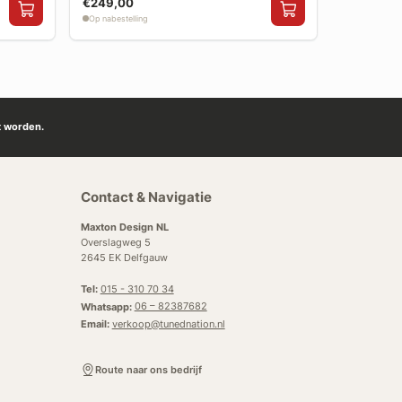
€249,00
€199,00
Op nabestelling
Op nabestelli
t worden.
Contact & Navigatie
Maxton Design NL
Overslagweg 5
2645 EK Delfgauw
Tel:
015 - 310 70 34
Whatsapp:
06 – 82387682
Email:
verkoop@tunednation.nl
Route naar ons bedrijf