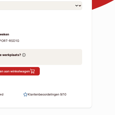
 weken
RSPORT-RSD1G
ze werkplaats?
en aan winkelwagen
uwd
Klantenbeoordelingen 9/10