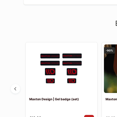
-90%
2 R-Sport |
Maxton Design | Gel badge (set)
Maxton