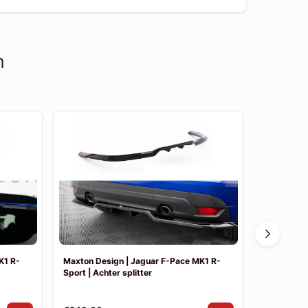
n
K1 R-
Maxton Design | Jaguar F-Pace MK1 R-
Maxton Des
Sport | Achter splitter
Sport | Sid