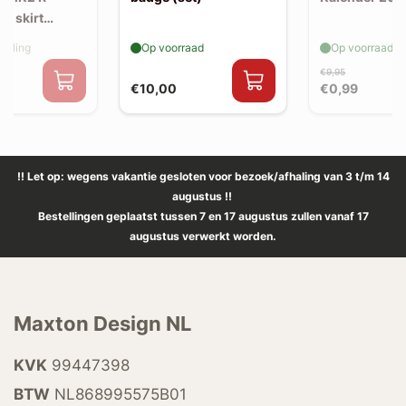
de skirt
elling
Op voorraad
Op voorraad
€9,95
€10,00
€0,99
!! Let op: wegens vakantie gesloten voor bezoek/afhaling van 3 t/m 14
augustus !!
Bestellingen geplaatst tussen 7 en 17 augustus zullen vanaf 17
augustus verwerkt worden.
Maxton Design NL
KVK
99447398
BTW
NL868995575B01