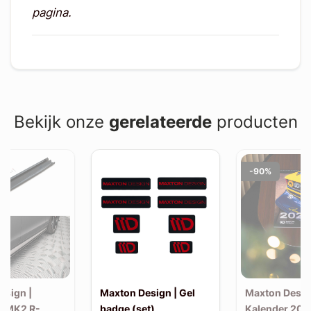
pagina.
Bekijk onze
gerelateerde
producten
-90%
esign |
Maxton Design | Gel
Maxton Desig
F MK2 R-
badge (set)
Kalender 202