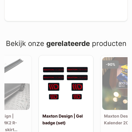
Bekijk onze
gerelateerde
producten
-90%
esign |
Maxton Design | Gel
Maxton Desig
F MK2 R-
badge (set)
Kalender 202
de skirt