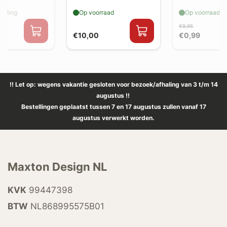
elling
Op voorraad
Op voorraad
€9,95
€10,00
€0,99
!! Let op: wegens vakantie gesloten voor bezoek/afhaling van 3 t/m 14
augustus !!
Bestellingen geplaatst tussen 7 en 17 augustus zullen vanaf 17
augustus verwerkt worden.
Maxton Design NL
KVK
99447398
BTW
NL868995575B01