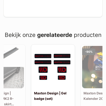
Bekijk onze
gerelateerde
producten
-90%
esign |
Maxton Design | Gel
Maxton Desig
F MK2 R-
badge (set)
Kalender 202
de skirt