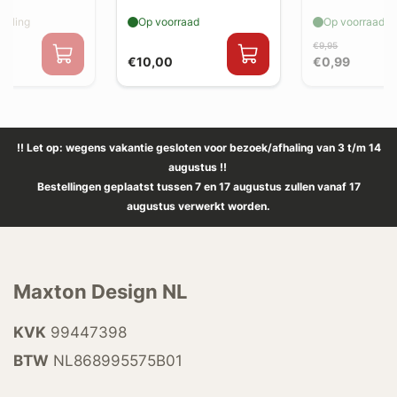
elling
Op voorraad
Op voorraad
€9,95
€10,00
€0,99
!! Let op: wegens vakantie gesloten voor bezoek/afhaling van 3 t/m 14
augustus !!
Bestellingen geplaatst tussen 7 en 17 augustus zullen vanaf 17
augustus verwerkt worden.
Maxton Design NL
KVK
99447398
BTW
NL868995575B01