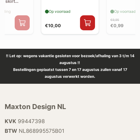
de skirt
elling
Op voorraad
Op voorraad
€9,95
€10,00
€0,99
!! Let op: wegens vakantie gesloten voor bezoek/afhaling van 3 t/m 14
augustus !!
Bestellingen geplaatst tussen 7 en 17 augustus zullen vanaf 17
augustus verwerkt worden.
Maxton Design NL
KVK
99447398
BTW
NL868995575B01