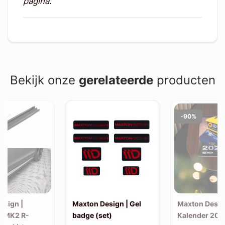
pagina.
Bekijk onze
gerelateerde
producten
-90%
esign |
Maxton Design | Gel
Maxton Desig
F MK2 R-
badge (set)
Kalender 202