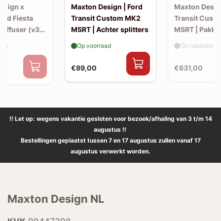
esign x
Maxton Design | Ford
Maxton Design
Ford Fiesta
Transit Custom MK2
Transit Cust
Diffuser (v3)
MSRT | Achter splitters
MSRT | Pakke
-back uitlaat
aad
Op voorraad
Op nabestellin
€89,00
€631,00
0
!! Let op: wegens vakantie gesloten voor bezoek/afhaling van 3 t/m 14
augustus !!
Bestellingen geplaatst tussen 7 en 17 augustus zullen vanaf 17
augustus verwerkt worden.
Maxton Design NL