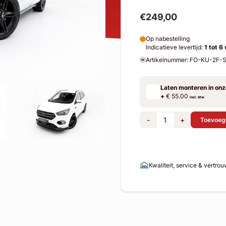
€249,00
Op nabestelling
Indicatieve levertijd:
1 tot 6
Artikelnummer: FO-KU-2F
Laten monteren in on
+
€ 55.00
incl. btw
-
+
Toevoeg
Kwaliteit, service & vertro