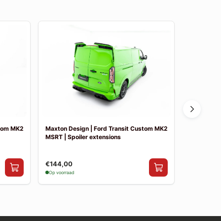
stom MK2
Maxton Design | Ford Transit Custom MK2
Maxton Des
MSRT | Spoiler extensions
MSRT | Side
€144,00
€199,00
Op voorraad
Op voorraad