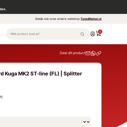
den.
Bekijk ook onze andere webshop
TunedNation.nl
0
Deel dit product
d Kuga MK2 ST-line (FL) | Splitter
t)