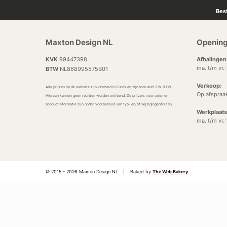
Bes
Maxton Design NL
Opening
KVK
99447398
Afhalingen
ma. t/m vr.
BTW
NL868995575B01
Verkoop:
Alle prijzen op de website zijn vermeld in Euro’s en zijn inclusief 21% BTW.
Op afspraa
Hieraan kunnen geen rechten worden ontleend. De prijzen, voorraden en
productinformatie zijn onder voorbehoud van typ- en/of wijzigingenfouten.
Werkplaats
ma. t/m vr.
© 2015 - 2026 Maxton Design NL
|
Baked by
The Web Bakery