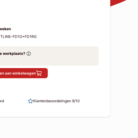
 weken
-STLINE-FD1G+FD1RG
ze werkplaats?
en aan winkelwagen
uwd
Klantenbeoordelingen 9/10