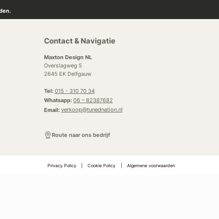
den.
Contact & Navigatie
Maxton Design NL
Overslagweg 5
2645 EK Delfgauw
Tel:
015 - 310 70 34
Whatsapp:
06 – 82387682
Email:
verkoop@tunednation.nl
Route naar ons bedrijf
Privacy Policy
|
Cookie Policy
|
Algemene voorwaarden