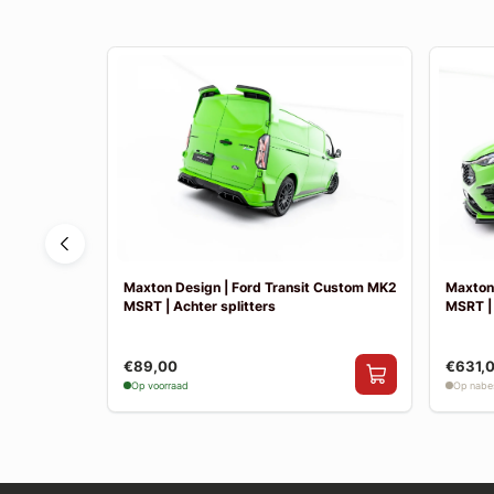
 Fiesta MK8
Maxton Design | Ford Transit Custom MK2
Maxton
k uitlaat
MSRT | Achter splitters
MSRT |
€89,00
€631,
Op voorraad
Op nabes