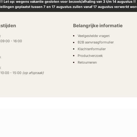
!! Let op: wegens vakantie gesloten voor bezoek/afhaling van 3 t/m 14 augustus !!
tellingen geplaatst tussen 7 en 17 augustus zullen vanaf 17 augustus verwerkt wor
stijden
Belangrijke informatie
Veelgestelde vragen
:
: 09:00 - 16:00
B2B aanvraagformulier
Klachtenformulier
Productverzoek
k
Retourneren
:
: 10:00 - 15:00
(op afspraak)