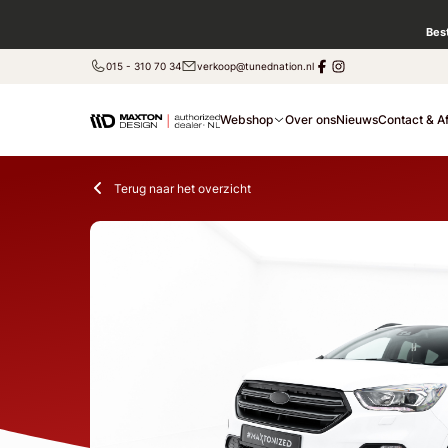
Bes
015 - 310 70 34
verkoop@tunednation.nl
Webshop
Over ons
Nieuws
Contact & A
Terug naar het overzicht