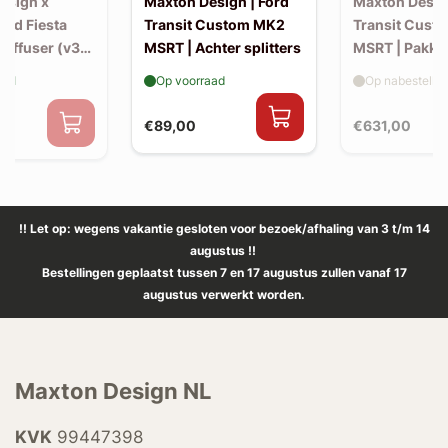
esign x
Maxton Design | Ford
Maxton Design
Ford Fiesta
Transit Custom MK2
Transit Cust
Diffuser (v3)
MSRT | Achter splitters
MSRT | Pakke
-back uitlaat
aad
Op voorraad
Op nabestellin
€89,00
€631,00
0
!! Let op: wegens vakantie gesloten voor bezoek/afhaling van 3 t/m 14
augustus !!
Bestellingen geplaatst tussen 7 en 17 augustus zullen vanaf 17
augustus verwerkt worden.
Maxton Design NL
KVK
99447398