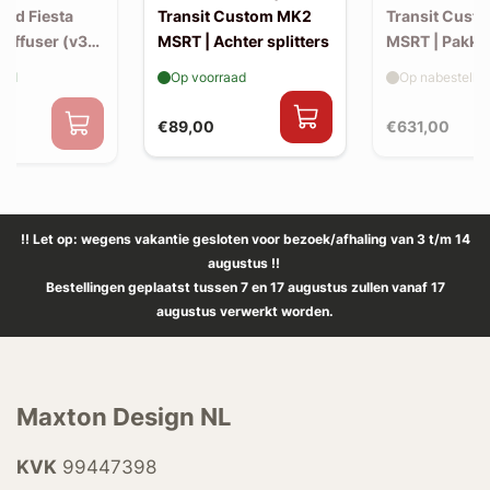
Ford Fiesta
Transit Custom MK2
Transit Cust
Diffuser (v3)
MSRT | Achter splitters
MSRT | Pakke
-back uitlaat
aad
Op voorraad
Op nabestellin
€89,00
€631,00
0
!! Let op: wegens vakantie gesloten voor bezoek/afhaling van 3 t/m 14
augustus !!
Bestellingen geplaatst tussen 7 en 17 augustus zullen vanaf 17
augustus verwerkt worden.
Maxton Design NL
KVK
99447398